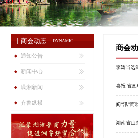
商会动态
DYNAMIC
商会动
通知公告
李涛当选
新闻中心
潇湘新闻
齐鲁纵横
闻“汛”
湖南省山