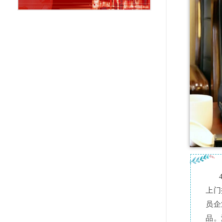
上门
员企
品。