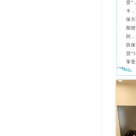
贷”
卡，
保方
期授
间，
担保
贷”
享受