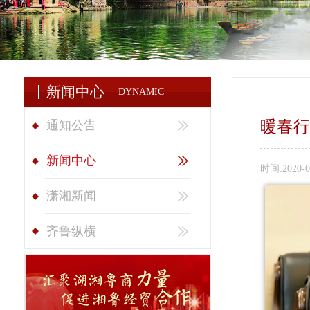
新闻中心
DYNAMIC
暖春行
通知公告
新闻中心
时间:
2020-0
潇湘新闻
齐鲁纵横