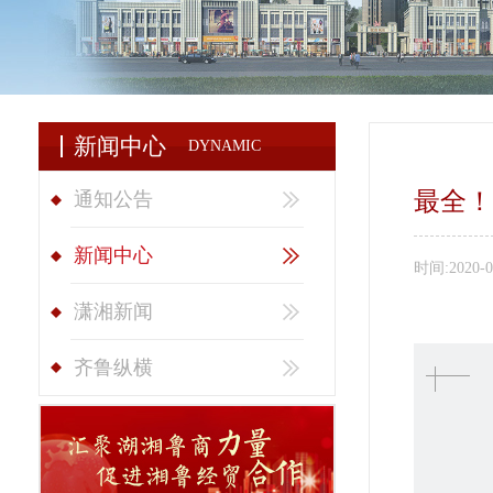
新闻中心
DYNAMIC
最全！
通知公告
新闻中心
时间:
2020-0
潇湘新闻
齐鲁纵横