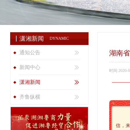
潇湘新闻
DYNAMIC
湖南省
通知公告
新闻中心
时间:
2020-0
潇湘新闻
齐鲁纵横
信，