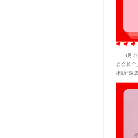
3月
会会长个
相助”深