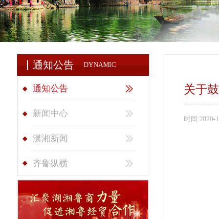
通知公告
DYNAMIC
关于鼓
通知公告
新闻中心
时间:
2020-1
潇湘新闻
齐鲁纵横