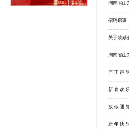
湖南省山
招聘启事
关于鼓励
湖南省山
严 正 声 
新 春 欢 
放 假 通 
新 年 快 