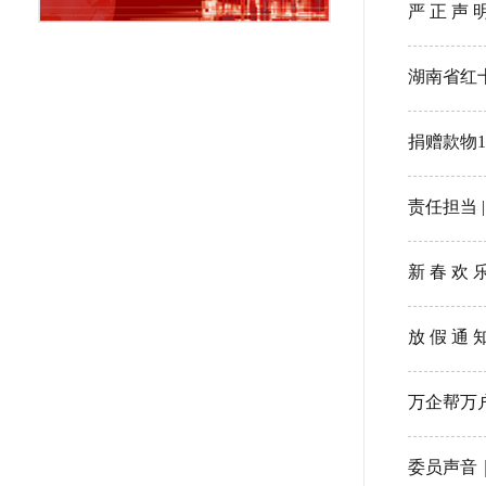
严 正 声 
湖南省红
捐赠款物
责任担当 
新 春 欢 
放 假 通 
万企帮万
委员声音