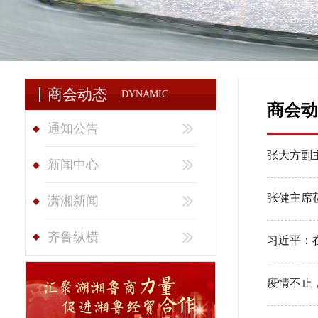
商会动态
DYNAMIC
商会动
通知公告
张大方副
新闻中心
张健主席
潇湘新闻
齐鲁纵横
习近平：
疫情不止