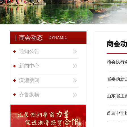
商会动态
DYNAMIC
商会动
通知公告
商会执行
新闻中心
省委两新
潇湘新闻
齐鲁纵横