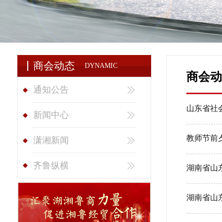
商会动态
DYNAMIC
商会动
通知公告
山东省社
新闻中心
教师节前
潇湘新闻
齐鲁纵横
湖南省山东
湖南省山