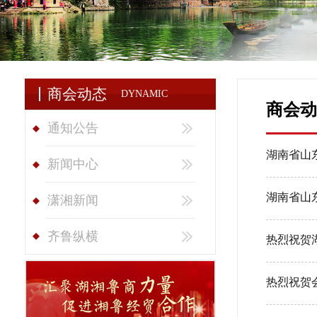
商会动态
DYNAMIC
商会动
通知公告
湖南省山
新闻中心
湖南省山
潇湘新闻
齐鲁纵横
热烈祝贺
热烈祝贺