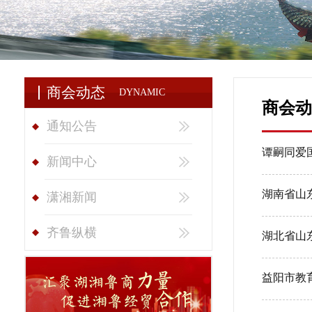
商会动态
DYNAMIC
商会动
通知公告
谭嗣同爱
新闻中心
湖南省山
潇湘新闻
齐鲁纵横
湖北省山
益阳市教