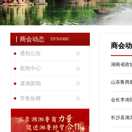
商会动态
DYNAMIC
商会动
通知公告
湖南省政
新闻中心
山东鲁商
潇湘新闻
齐鲁纵横
会长李涛
长沙县湘