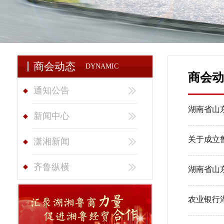
商会动态
DYNAMIC
商会动
通知公告
湖南省山
新闻中心
关于成立
潇湘新闻
齐鲁纵横
湖南省山
农业银行